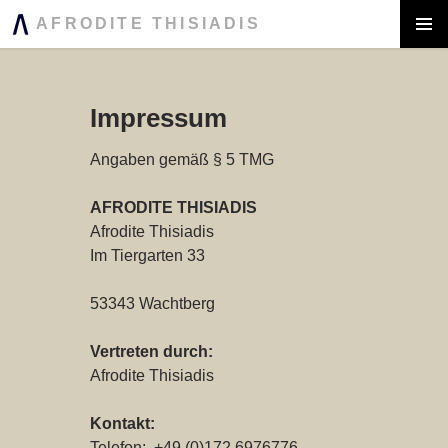
AFRODITE THISIADIS
ZUM
INHALT
PRIMÄR
MENÜ
SPRINGEN
Impressum
Angaben gemäß § 5 TMG
AFRODITE THISIADIS
Afrodite Thisiadis
Im Tiergarten 33
53343 Wachtberg
Vertreten durch:
Afrodite Thisiadis
Kontakt:
Telefon: +
49 (0)
172 6976776