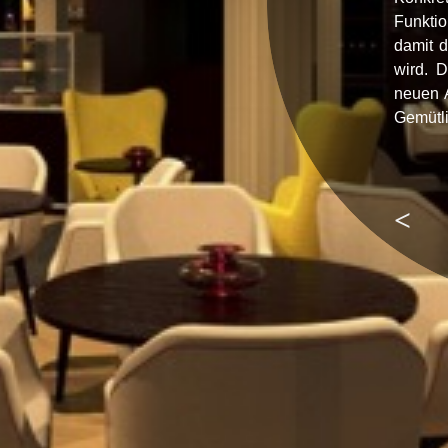
Funktio
damit d
wird. 
neuen 
Gemütli
VO
RH
ERI
GE
R
BEI
TRA
G
Wohn
raum
konz