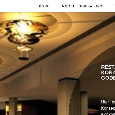
ZUM INHALT SPRINGEN
HOME
IMMOBILIENBERATUNG
RES
KO
GOD
Hier e
Konzep
Konkre