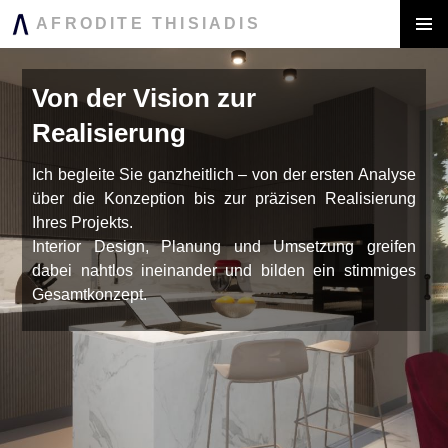
AFRODITE THISIADIS
ZUM
INHALT
PRIMÄR
MENÜ
SPRINGEN
Von der Vision zur
Realisierung
Ich begleite Sie ganzheitlich – von der ersten Analyse
über die Konzeption bis zur präzisen Realisierung
Ihres Projekts.
Interior Design, Planung und Umsetzung greifen
dabei nahtlos ineinander und bilden ein stimmiges
Gesamtkonzept.